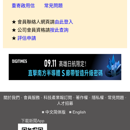
重寄啟用信
常見問題
★ 會員聯絡人網頁請
由此登入
★ 公司會員資格請
按此查詢
★
評估申請
關於我們
·
會員服務
·
科技產業報訂閱
·
著作權
·
隱私權
·
常見問題
·
人才招募
■
中文简体版
■
English
下載新聞App