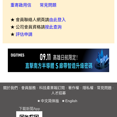
重寄啟用信
常見問題
★ 會員聯絡人網頁請
由此登入
★ 公司會員資格請
按此查詢
★
評估申請
關於我們
·
會員服務
·
科技產業報訂閱
·
著作權
·
隱私權
·
常見問題
·
人才招募
■
中文简体版
■
English
下載新聞App