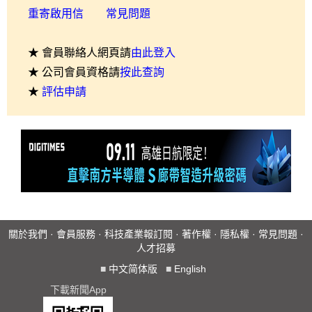
重寄啟用信
常見問題
★ 會員聯絡人網頁請
由此登入
★ 公司會員資格請
按此查詢
★
評估申請
關於我們
·
會員服務
·
科技產業報訂閱
·
著作權
·
隱私權
·
常見問題
·
人才招募
■
中文简体版
■
English
下載新聞App