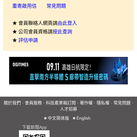
重寄啟用信
常見問題
★ 會員聯絡人網頁請
由此登入
★ 公司會員資格請
按此查詢
★
評估申請
關於我們
·
會員服務
·
科技產業報訂閱
·
著作權
·
隱私權
·
常見問題
·
人才招募
■
中文简体版
■
English
下載新聞App