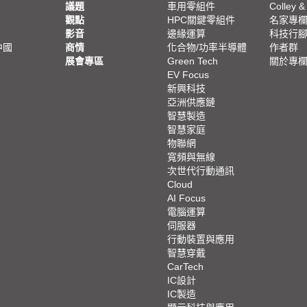
議題
車用零組件
Colley &
觀點
HPC關鍵零組件
名家專
影音
邊緣運算
科技行
中國
商情
化合物/功率半導體
作者群
展會專區
Green Tech
關於專
EV Focus
新興科技
亞洲供應鏈
智慧製造
智慧家庭
物聯網
寬頻與無線
次世代行動通訊
Cloud
AI Focus
電腦運算
伺服器
行動裝置與應用
智慧穿戴
CarTech
IC設計
IC製造