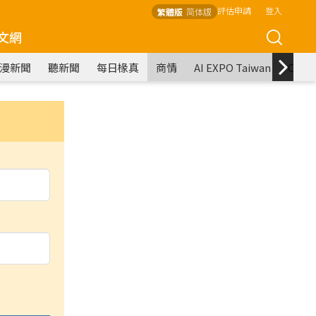
評估申請
登入
繁體版
简体版
文網
漫新聞
聽新聞
每日椽真
商情
AI EXPO Taiwan
COM