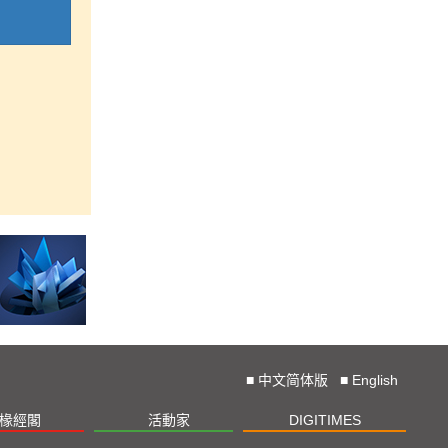
■
中文简体版
■
English
椽經閣
活動家
DIGITIMES