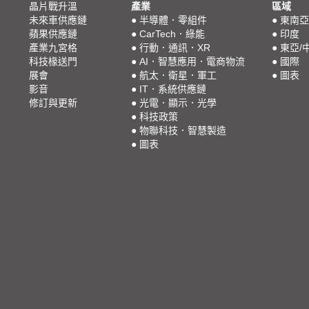
晶片戰升溫
產業
區域
未來車供應鏈
●
半導體．零組件
●
東南亞
蘋果供應鏈
●
CarTech．綠能
●
印度
產業九宮格
●
行動．通訊．XR
●
東亞/
科技椽送門
●
AI．智慧應用．電商物流
●
國際
展會
●
航太．衛星．軍工
●
圖表
影音
●
IT．系統供應鏈
修訂與更新
●
光電．顯示．光學
●
科技政策
●
物聯科技．智慧製造
●
圖表