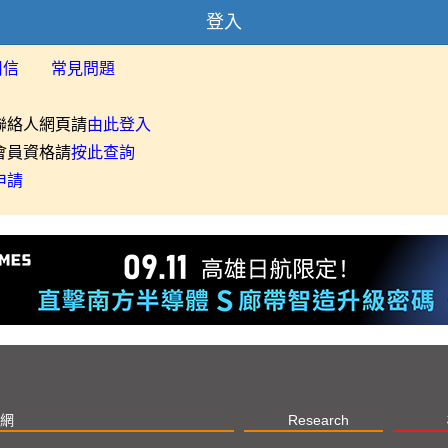
登入
用信
常見問題
聯絡人網頁請
由此登入
會員資格請
按此查詢
申請
網
Research