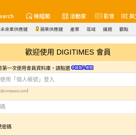
earch
椽經閣
活動家
影音
英
未來車供應鏈
蘋果供應鏈
產業
區域
議題
觀點
歡迎使用 DIGITIMES 會員
您是第一次使用會員資料庫，請點選
@company.com】
號密碼