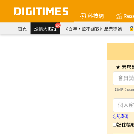
科技網
Res
259
首頁
漲價大追蹤
《百年，並不孤寂》產業導讀
★ 若
【範例：user
忘記密碼
記住帳