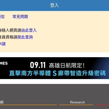
登入
用信
常見問題
聯絡人網頁請
由此登入
會員資格請
按此查詢
申請
網
Research