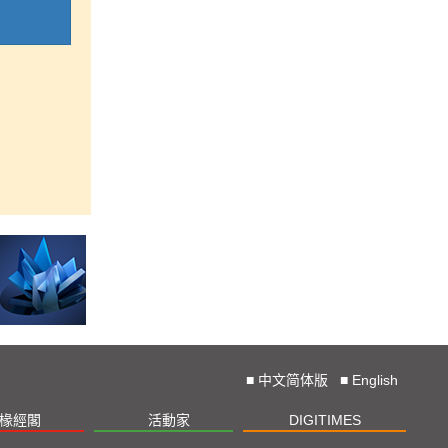
■
中文简体版
■
English
椽經閣
活動家
DIGITIMES