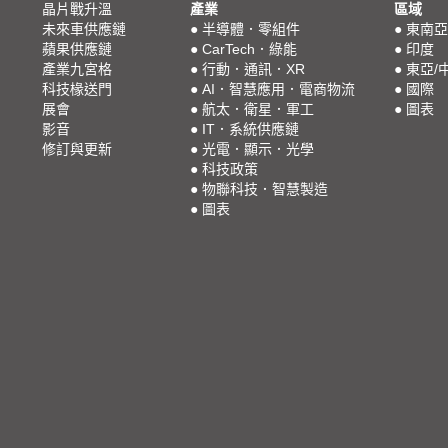
晶片戰升溫
產業
區域
未來車供應鏈
●
半導體．零組件
●
東南亞
蘋果供應鏈
●
CarTech．綠能
●
印度
產業九宮格
●
行動．通訊．XR
●
東亞/
科技椽送門
●
AI．智慧應用．電商物流
●
國際
展會
●
航太．衛星．軍工
●
圖表
影音
●
IT．系統供應鏈
修訂與更新
●
光電．顯示．光學
●
科技政策
●
物聯科技．智慧製造
●
圖表