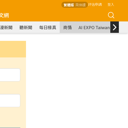
評估申請
登入
繁體版
简体版
文網
漫新聞
聽新聞
每日椽真
商情
AI EXPO Taiwan
COM