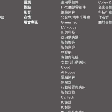
議題
車用零組件
Colley &
觀點
HPC關鍵零組件
名家專
影音
邊緣運算
科技行
中國
商情
化合物/功率半導體
作者群
展會專區
Green Tech
關於專
EV Focus
新興科技
亞洲供應鏈
智慧製造
智慧家庭
物聯網
寬頻與無線
次世代行動通訊
Cloud
AI Focus
電腦運算
伺服器
行動裝置與應用
智慧穿戴
CarTech
IC設計
IC製造