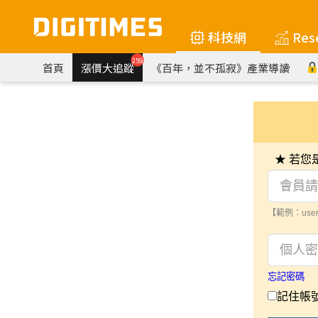
科技網
Res
259
首頁
漲價大追蹤
《百年，並不孤寂》產業導讀
★ 若
【範例：user
忘記密碼
記住帳