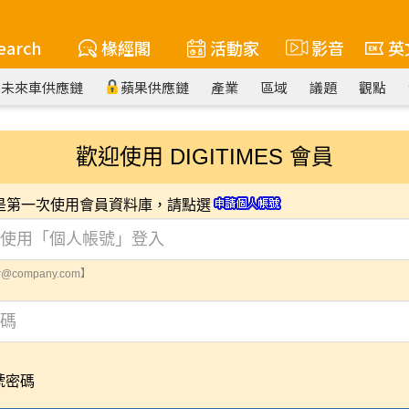
earch
椽經閣
活動家
影音
英
未來車供應鏈
蘋果供應鏈
產業
區域
議題
觀點
歡迎使用 DIGITIMES 會員
您是第一次使用會員資料庫，請點選
@company.com】
號密碼