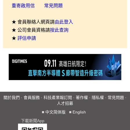
重寄啟用信
常見問題
★ 會員聯絡人網頁請
由此登入
★ 公司會員資格請
按此查詢
★
評估申請
關於我們
·
會員服務
·
科技產業報訂閱
·
著作權
·
隱私權
·
常見問題
·
人才招募
■
中文简体版
■
English
下載新聞App