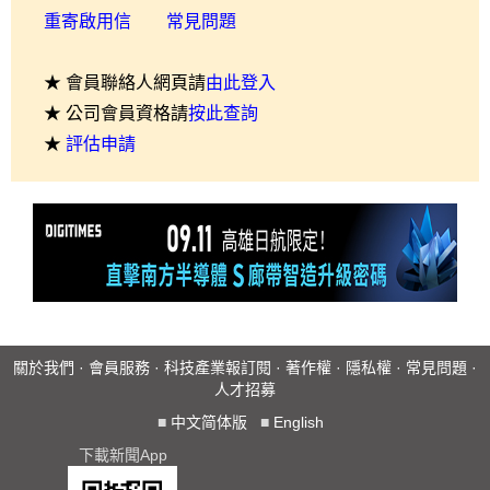
重寄啟用信
常見問題
★ 會員聯絡人網頁請
由此登入
★ 公司會員資格請
按此查詢
★
評估申請
關於我們
·
會員服務
·
科技產業報訂閱
·
著作權
·
隱私權
·
常見問題
·
人才招募
■
中文简体版
■
English
下載新聞App