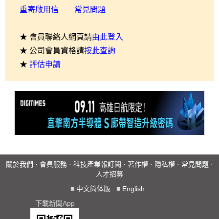
重寄啟用信
常見問題
★ 會員聯絡人網頁請
由此登入
★ 公司會員資格請
按此查詢
★
評估申請
關於我們
·
會員服務
·
科技產業報訂閱
·
著作權
·
隱私權
·
常見問題
·
人才招募
■
中文简体版
■
English
下載新聞App