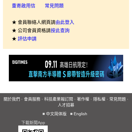
重寄啟用信
常見問題
★ 會員聯絡人網頁請
由此登入
★ 公司會員資格請
按此查詢
★
評估申請
關於我們
·
會員服務
·
科技產業報訂閱
·
著作權
·
隱私權
·
常見問題
·
人才招募
■
中文简体版
■
English
下載新聞App