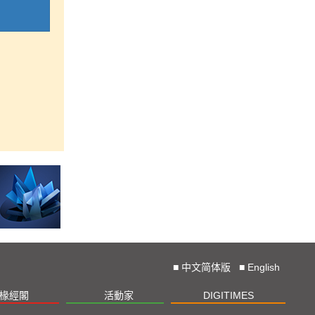
■
中文简体版
■
English
椽經閣
活動家
DIGITIMES