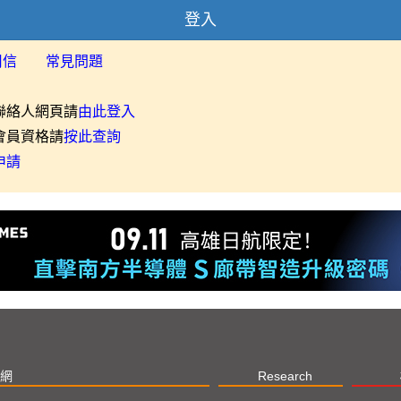
登入
用信
常見問題
聯絡人網頁請
由此登入
會員資格請
按此查詢
申請
網
Research