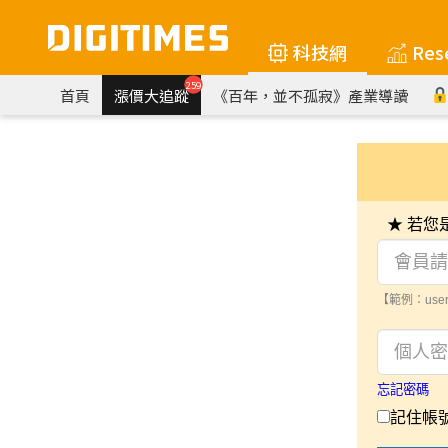
科技網
Res
259
首頁
漲價大追蹤
《百年，並不孤寂》產業導讀
★ 若
【範例：user
忘記密碼
記住帳