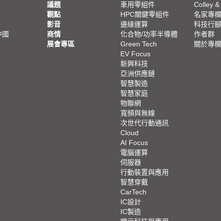
議題
車用零組件
Colley &
觀點
HPC關鍵零組件
名家專
影音
邊緣運算
科技行
中國
商情
化合物/功率半導體
作者群
展會專區
Green Tech
關於專
EV Focus
新興科技
亞洲供應鏈
智慧製造
智慧家庭
物聯網
寬頻與無線
次世代行動通訊
Cloud
AI Focus
電腦運算
伺服器
行動裝置與應用
智慧穿戴
CarTech
IC設計
IC製造