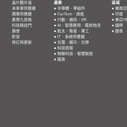
晶片戰升溫
產業
區域
未來車供應鏈
●
半導體．零組件
●
東南亞
蘋果供應鏈
●
CarTech．綠能
●
印度
產業九宮格
●
行動．通訊．XR
●
東亞/
科技椽送門
●
AI．智慧應用．電商物流
●
國際
展會
●
航太．衛星．軍工
●
圖表
影音
●
IT．系統供應鏈
修訂與更新
●
光電．顯示．光學
●
科技政策
●
物聯科技．智慧製造
●
圖表