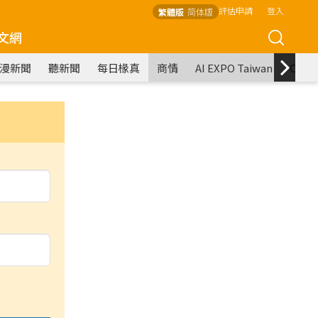
評估申請
登入
繁體版
简体版
文網
漫新聞
聽新聞
每日椽真
商情
AI EXPO Taiwan
COM