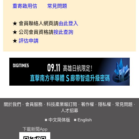
重寄啟用信
常見問題
★ 會員聯絡人網頁請
由此登入
★ 公司會員資格請
按此查詢
★
評估申請
關於我們
·
會員服務
·
科技產業報訂閱
·
著作權
·
隱私權
·
常見問題
·
人才招募
■
中文简体版
■
English
下載新聞App