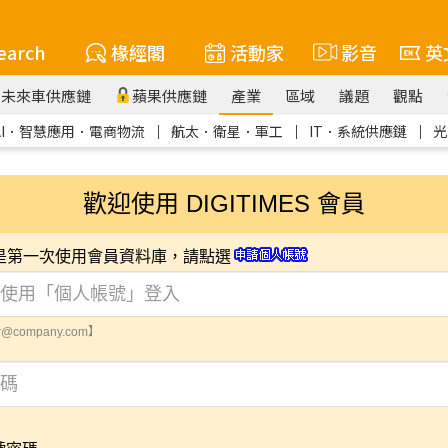
earch
椽經閣
活動家
影音
英
未來車供應鏈
蘋果供應鏈
產業
區域
議題
觀點
AI．智慧應用．電商物流
｜
航太．衛星．軍工
｜
IT．系統供應鏈
｜
光
歡迎使用 DIGITIMES 會員
您是第一次使用會員資料庫，請點選
@company.com】