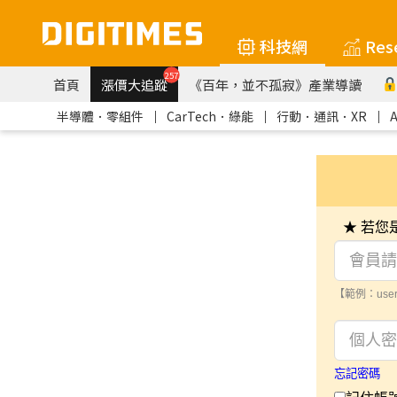
科技網
Res
257
首頁
漲價大追蹤
《百年，並不孤寂》產業導讀
半導體．零組件
｜
CarTech．綠能
｜
行動．通訊．XR
｜
★ 若
【範例：user
忘記密碼