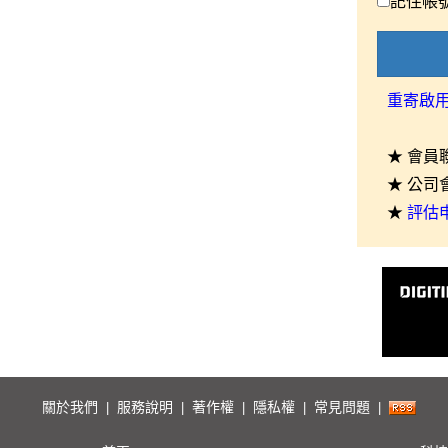
記住帳
重寄啟
★ 會員
★ 公司
★
評估
關於我們
服務說明
著作權
隱私權
常見問題
|
|
|
|
|