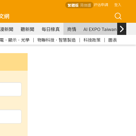
評估申請
登入
繁體版
简体版
文網
漫新聞
聽新聞
每日椽真
商情
AI EXPO Taiwan
COM
電．顯示．光學
｜
物聯科技．智慧製造
｜
科技政策
｜
圖表