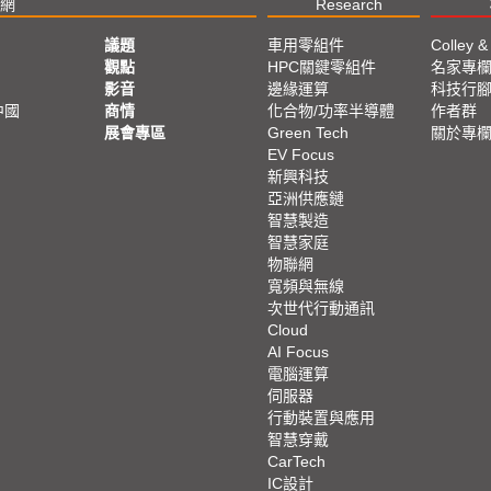
網
Research
議題
車用零組件
Colley &
觀點
HPC關鍵零組件
名家專
影音
邊緣運算
科技行
中國
商情
化合物/功率半導體
作者群
展會專區
Green Tech
關於專
EV Focus
新興科技
亞洲供應鏈
智慧製造
智慧家庭
物聯網
寬頻與無線
次世代行動通訊
Cloud
AI Focus
電腦運算
伺服器
行動裝置與應用
智慧穿戴
CarTech
IC設計