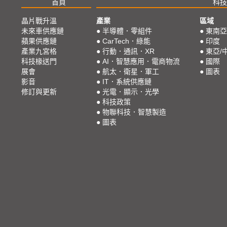
首頁
科技
晶片戰升溫
產業
區域
未來車供應鏈
●
半導體．零組件
●
東南亞
蘋果供應鏈
●
CarTech．綠能
●
印度
產業九宮格
●
行動．通訊．XR
●
東亞/
科技椽送門
●
AI．智慧應用．電商物流
●
國際
展會
●
航太．衛星．軍工
●
圖表
影音
●
IT．系統供應鏈
修訂與更新
●
光電．顯示．光學
●
科技政策
●
物聯科技．智慧製造
●
圖表