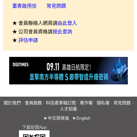
重寄啟用信
常見問題
★ 會員聯絡人網頁請
由此登入
★ 公司會員資格請
按此查詢
★
評估申請
關於我們
·
會員服務
·
科技產業報訂閱
·
著作權
·
隱私權
·
常見問題
·
人才招募
■
中文简体版
■
English
下載新聞App