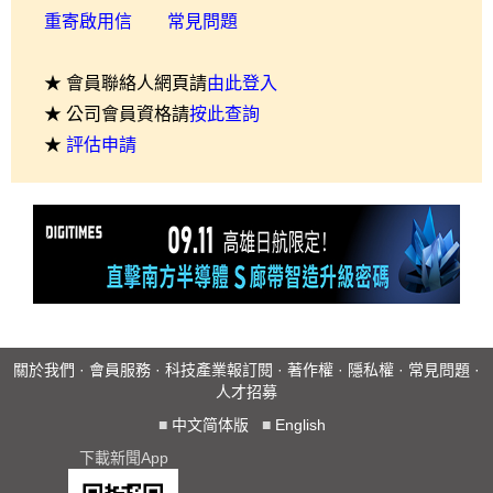
重寄啟用信
常見問題
★ 會員聯絡人網頁請
由此登入
★ 公司會員資格請
按此查詢
★
評估申請
關於我們
·
會員服務
·
科技產業報訂閱
·
著作權
·
隱私權
·
常見問題
·
人才招募
■
中文简体版
■
English
下載新聞App