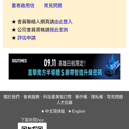
重寄啟用信
常見問題
★ 會員聯絡人網頁請
由此登入
★ 公司會員資格請
按此查詢
★
評估申請
關於我們
·
會員服務
·
科技產業報訂閱
·
著作權
·
隱私權
·
常見問題
·
人才招募
■
中文简体版
■
English
下載新聞App