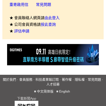
重寄啟用信
常見問題
★ 會員聯絡人網頁請
由此登入
★ 公司會員資格請
按此查詢
★
評估申請
關於我們
·
會員服務
·
科技產業報訂閱
·
著作權
·
隱私權
·
常見問題
·
人才招募
■
中文简体版
■
English
下載新聞App