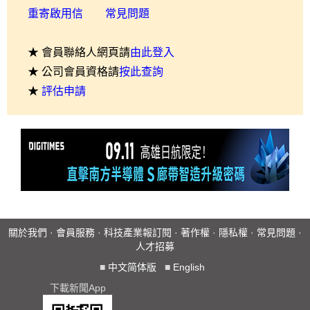
重寄啟用信
常見問題
★ 會員聯絡人網頁請
由此登入
★ 公司會員資格請
按此查詢
★
評估申請
關於我們
·
會員服務
·
科技產業報訂閱
·
著作權
·
隱私權
·
常見問題
·
人才招募
■
中文简体版
■
English
下載新聞App