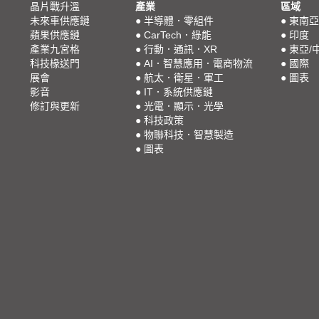
晶片戰升溫
產業
區域
未來車供應鏈
●
半導體．零組件
●
東南亞
蘋果供應鏈
●
CarTech．綠能
●
印度
產業九宮格
●
行動．通訊．XR
●
東亞/
科技椽送門
●
AI．智慧應用．電商物流
●
國際
展會
●
航太．衛星．軍工
●
圖表
影音
●
IT．系統供應鏈
修訂與更新
●
光電．顯示．光學
●
科技政策
●
物聯科技．智慧製造
●
圖表