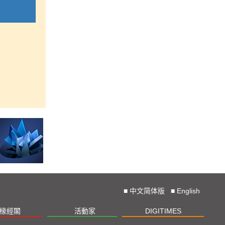
■
中文简体版
■
English
椽經閣
活動家
DIGITIMES