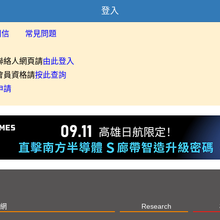
登入
用信
常見問題
聯絡人網頁請
由此登入
會員資格請
按此查詢
申請
網
Research