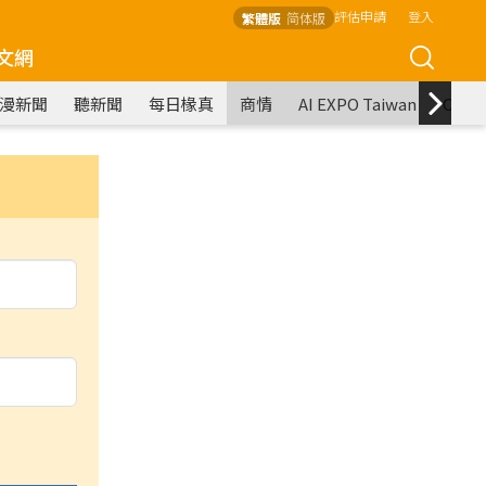
評估申請
登入
繁體版
简体版
文網
漫新聞
聽新聞
每日椽真
商情
AI EXPO Taiwan
COM