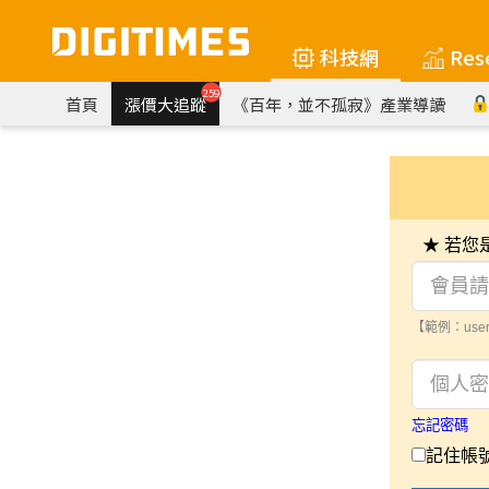
科技網
Res
259
首頁
漲價大追蹤
《百年，並不孤寂》產業導讀
★ 若
【範例：user
忘記密碼
記住帳