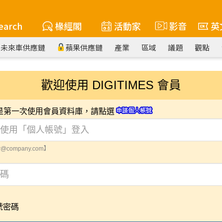
earch
椽經閣
活動家
影音
英
未來車供應鏈
蘋果供應鏈
產業
區域
議題
觀點
歡迎使用 DIGITIMES 會員
您是第一次使用會員資料庫，請點選
@company.com】
號密碼