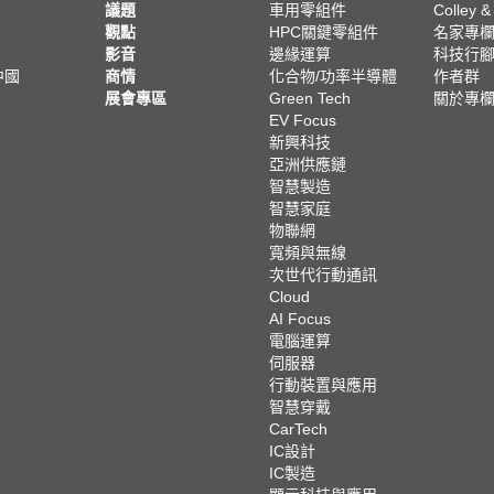
議題
車用零組件
Colley &
觀點
HPC關鍵零組件
名家專
影音
邊緣運算
科技行
中國
商情
化合物/功率半導體
作者群
展會專區
Green Tech
關於專
EV Focus
新興科技
亞洲供應鏈
智慧製造
智慧家庭
物聯網
寬頻與無線
次世代行動通訊
Cloud
AI Focus
電腦運算
伺服器
行動裝置與應用
智慧穿戴
CarTech
IC設計
IC製造