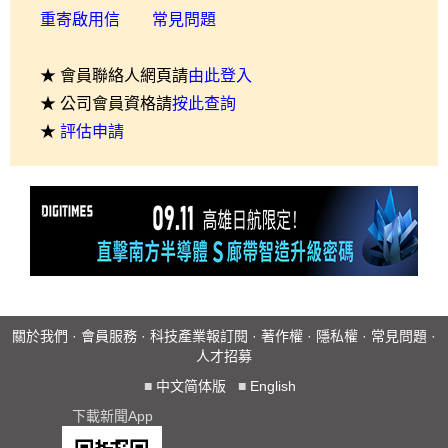
重寄啟用信
常見問題
★ 會員聯絡人網頁請
由此登入
★ 公司會員資格請
按此查詢
★
評估申請
關於我們
·
會員服務
·
科技產業報訂閱
·
著作權
·
隱私權
·
常見問題
·
人才招募
■
中文简体版
■
English
下載新聞App