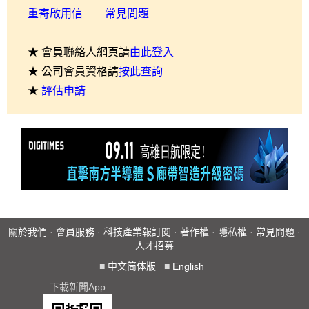
重寄啟用信
常見問題
★ 會員聯絡人網頁請
由此登入
★ 公司會員資格請
按此查詢
★
評估申請
關於我們
·
會員服務
·
科技產業報訂閱
·
著作權
·
隱私權
·
常見問題
·
人才招募
■
中文简体版
■
English
下載新聞App