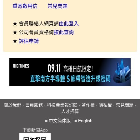
重寄啟用信
常見問題
★ 會員聯絡人網頁請
由此登入
★ 公司會員資格請
按此查詢
★
評估申請
關於我們
·
會員服務
·
科技產業報訂閱
·
著作權
·
隱私權
·
常見問題
·
人才招募
■
中文简体版
■
English
下載新聞App