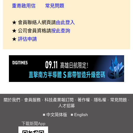
重寄啟用信
常見問題
★ 會員聯絡人網頁請
由此登入
★ 公司會員資格請
按此查詢
★
評估申請
關於我們
·
會員服務
·
科技產業報訂閱
·
著作權
·
隱私權
·
常見問題
·
人才招募
■
中文简体版
■
English
下載新聞App