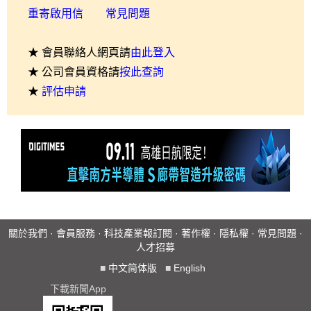
重寄啟用信
常見問題
★ 會員聯絡人網頁請
由此登入
★ 公司會員資格請
按此查詢
★
評估申請
關於我們
·
會員服務
·
科技產業報訂閱
·
著作權
·
隱私權
·
常見問題
·
人才招募
■
中文简体版
■
English
下載新聞App