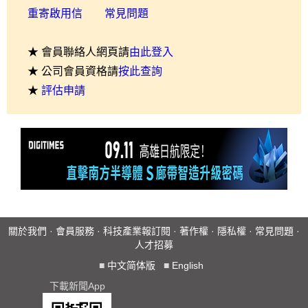
重寄啟用信
常見問題
★ 會員聯絡人網頁請
由此登入
★ 公司會員資格請
按此查詢
★
評估申請
關於我們
·
會員服務
·
科技產業報訂閱
·
著作權
·
隱私權
·
常見問題
·
人才招募
■
中文简体版
■
English
下載新聞App