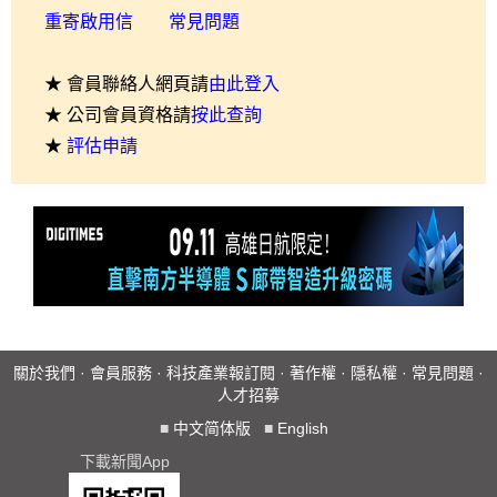
重寄啟用信
常見問題
★ 會員聯絡人網頁請
由此登入
★ 公司會員資格請
按此查詢
★
評估申請
關於我們
·
會員服務
·
科技產業報訂閱
·
著作權
·
隱私權
·
常見問題
·
人才招募
■
中文简体版
■
English
下載新聞App