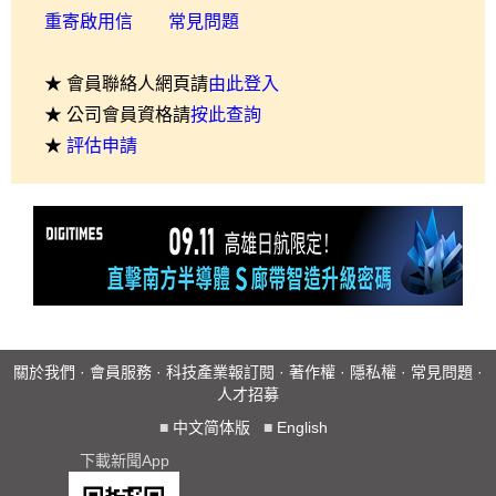
重寄啟用信
常見問題
★ 會員聯絡人網頁請
由此登入
★ 公司會員資格請
按此查詢
★
評估申請
關於我們
·
會員服務
·
科技產業報訂閱
·
著作權
·
隱私權
·
常見問題
·
人才招募
■
中文简体版
■
English
下載新聞App