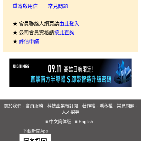
重寄啟用信
常見問題
★ 會員聯絡人網頁請
由此登入
★ 公司會員資格請
按此查詢
★
評估申請
關於我們
·
會員服務
·
科技產業報訂閱
·
著作權
·
隱私權
·
常見問題
·
人才招募
■
中文简体版
■
English
下載新聞App