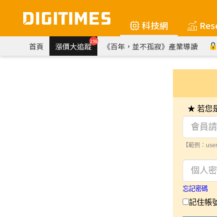
科技網
Res
259
首頁
漲價大追蹤
《百年，並不孤寂》產業導讀
★ 若
【範例：user
忘記密碼
記住帳