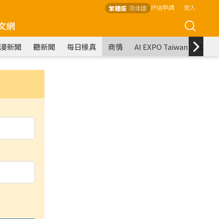
評估申請
登入
繁體版
简体版
文網
漫新聞
聽新聞
每日椽真
商情
AI EXPO Taiwan
COM