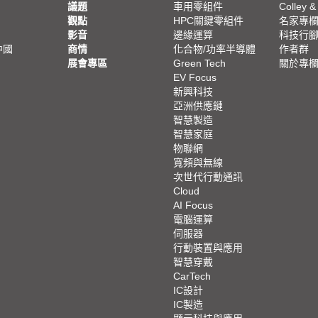
議題
車用零組件
Colley &
觀點
HPC關鍵零組件
名家專
影音
邊緣運算
科技行
中國
商情
化合物/功率半導體
作者群
展會專區
Green Tech
關於專
EV Focus
新興科技
亞洲供應鏈
智慧製造
智慧家庭
物聯網
寬頻與無線
次世代行動通訊
Cloud
AI Focus
電腦運算
伺服器
行動裝置與應用
智慧穿戴
CarTech
IC設計
IC製造