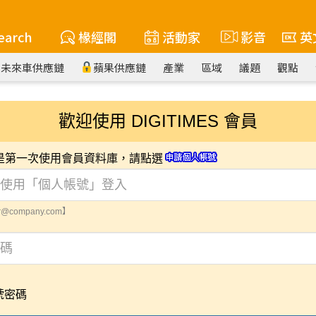
earch
椽經閣
活動家
影音
英
未來車供應鏈
蘋果供應鏈
產業
區域
議題
觀點
歡迎使用 DIGITIMES 會員
您是第一次使用會員資料庫，請點選
@company.com】
號密碼