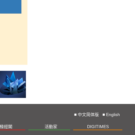
■
中文简体版
■
English
椽經閣
活動家
DIGITIMES