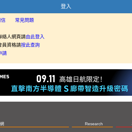
登入
用信
常見問題
聯絡人網頁請
由此登入
會員資格請
按此查詢
申請
網
Research