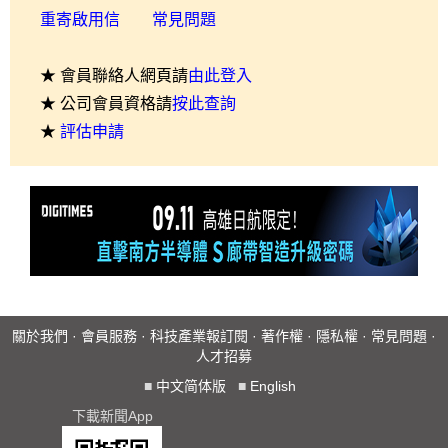
重寄啟用信
常見問題
★ 會員聯絡人網頁請
由此登入
★ 公司會員資格請
按此查詢
★
評估申請
關於我們
·
會員服務
·
科技產業報訂閱
·
著作權
·
隱私權
·
常見問題
·
人才招募
■
中文简体版
■
English
下載新聞App