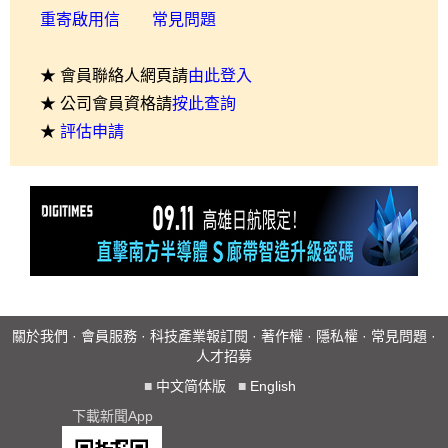
重寄啟用信
常見問題
★ 會員聯絡人網頁請
由此登入
★ 公司會員資格請
按此查詢
★
評估申請
關於我們
·
會員服務
·
科技產業報訂閱
·
著作權
·
隱私權
·
常見問題
·
人才招募
■
中文简体版
■
English
下載新聞App