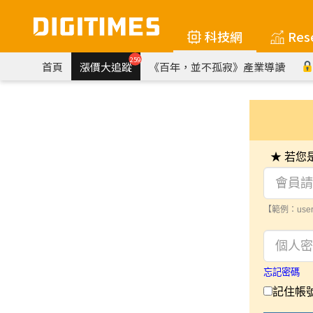
科技網
Res
259
首頁
漲價大追蹤
《百年，並不孤寂》產業導讀
★ 若
【範例：user
忘記密碼
記住帳