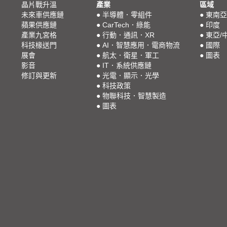
晶片戰升溫
產業
區域
未來車供應鏈
●
半導體．零組件
●
東南亞
蘋果供應鏈
●
CarTech．綠能
●
印度
產業九宮格
●
行動．通訊．XR
●
東亞/
科技椽送門
●
AI．智慧應用．電商物流
●
國際
展會
●
航太．衛星．軍工
●
圖表
影音
●
IT．系統供應鏈
修訂與更新
●
光電．顯示．光學
●
科技政策
●
物聯科技．智慧製造
●
圖表