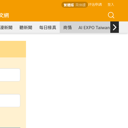
評估申請
登入
繁體版
简体版
文網
漫新聞
聽新聞
每日椽真
商情
AI EXPO Taiwan
COM