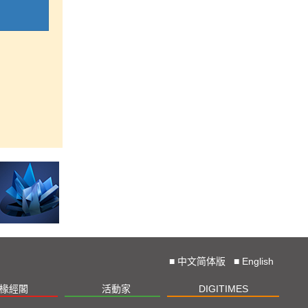
■
中文简体版
■
English
椽經閣
活動家
DIGITIMES