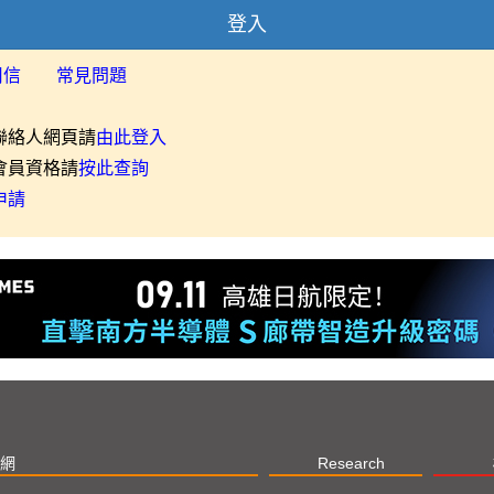
登入
用信
常見問題
聯絡人網頁請
由此登入
會員資格請
按此查詢
申請
網
Research