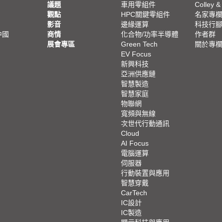
議題
車用零組件
Colley &
觀點
HPC關鍵零組件
名家專
影音
邊緣運算
科技行
中國
商情
化合物/功率半導體
作者群
展會專區
Green Tech
關於專
EV Focus
新興科技
亞洲供應鏈
智慧製造
智慧家庭
物聯網
寬頻與無線
次世代行動通訊
Cloud
AI Focus
電腦運算
伺服器
行動裝置與應用
智慧穿戴
CarTech
IC設計
IC製造