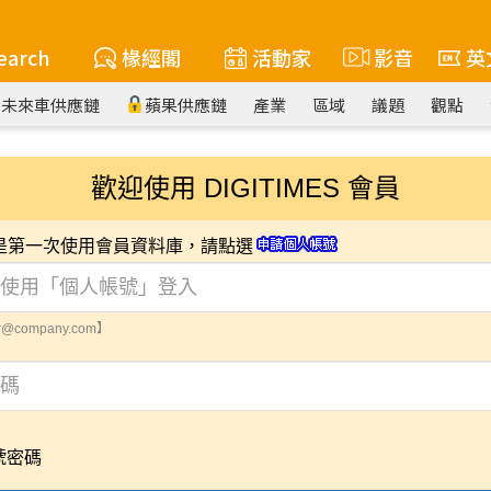
earch
椽經閣
活動家
影音
英
未來車供應鏈
蘋果供應鏈
產業
區域
議題
觀點
歡迎使用 DIGITIMES 會員
您是第一次使用會員資料庫，請點選
@company.com】
號密碼