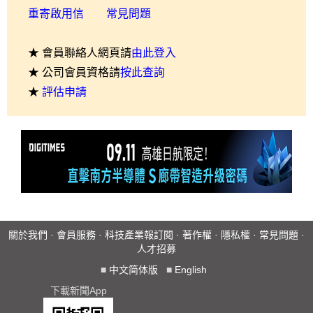
重寄啟用信
常見問題
★ 會員聯絡人網頁請
由此登入
★ 公司會員資格請
按此查詢
★
評估申請
關於我們
·
會員服務
·
科技產業報訂閱
·
著作權
·
隱私權
·
常見問題
·
人才招募
■
中文简体版
■
English
下載新聞App