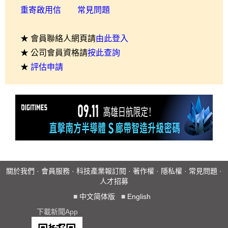
重寄啟用信
常見問題
★ 會員聯絡人網頁請
由此登入
★ 公司會員資格請
按此查詢
★
評估申請
關於我們
·
會員服務
·
科技產業報訂閱
·
著作權
·
隱私權
·
常見問題
·
人才招募
■
中文简体版
■
English
下載新聞App