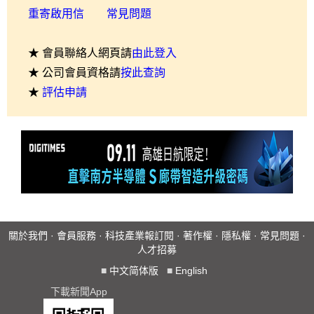
重寄啟用信
常見問題
★ 會員聯絡人網頁請
由此登入
★ 公司會員資格請
按此查詢
★
評估申請
關於我們
·
會員服務
·
科技產業報訂閱
·
著作權
·
隱私權
·
常見問題
·
人才招募
■
中文简体版
■
English
下載新聞App