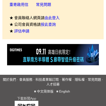
重寄啟用信
常見問題
★ 會員聯絡人網頁請
由此登入
★ 公司會員資格請
按此查詢
★
評估申請
關於我們
·
會員服務
·
科技產業報訂閱
·
著作權
·
隱私權
·
常見問題
·
人才招募
■
中文简体版
■
English
下載新聞App