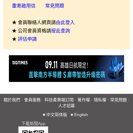
重寄啟用信
常見問題
★ 會員聯絡人網頁請
由此登入
★ 公司會員資格請
按此查詢
★
評估申請
關於我們
·
會員服務
·
科技產業報訂閱
·
著作權
·
隱私權
·
常見問題
·
人才招募
■
中文简体版
■
English
下載新聞App