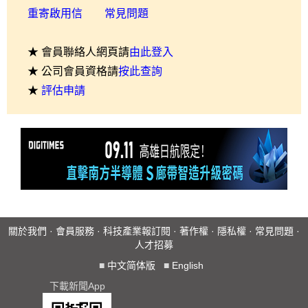
重寄啟用信
常見問題
★ 會員聯絡人網頁請
由此登入
★ 公司會員資格請
按此查詢
★
評估申請
關於我們
·
會員服務
·
科技產業報訂閱
·
著作權
·
隱私權
·
常見問題
·
人才招募
■
中文简体版
■
English
下載新聞App