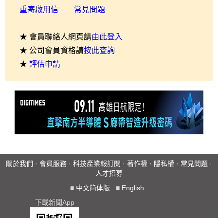
重寄啟用信
常見問題
★ 會員聯絡人網頁請
由此登入
★ 公司會員資格請
按此查詢
★
評估申請
關於我們
·
會員服務
·
科技產業報訂閱
·
著作權
·
隱私權
·
常見問題
·
人才招募
■
中文简体版
■
English
下載新聞App