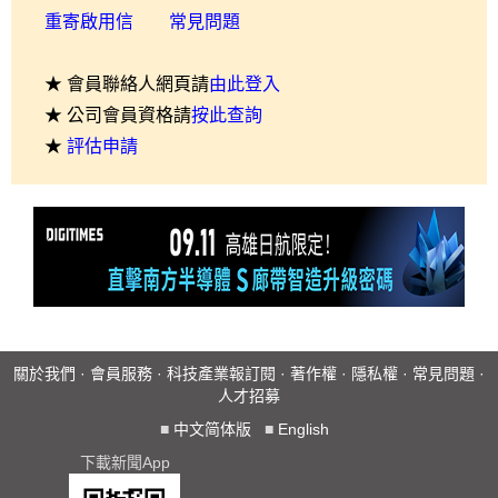
重寄啟用信
常見問題
★ 會員聯絡人網頁請
由此登入
★ 公司會員資格請
按此查詢
★
評估申請
關於我們
·
會員服務
·
科技產業報訂閱
·
著作權
·
隱私權
·
常見問題
·
人才招募
■
中文简体版
■
English
下載新聞App