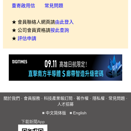
重寄啟用信
常見問題
★ 會員聯絡人網頁請
由此登入
★ 公司會員資格請
按此查詢
★
評估申請
關於我們
·
會員服務
·
科技產業報訂閱
·
著作權
·
隱私權
·
常見問題
·
人才招募
■
中文简体版
■
English
下載新聞App