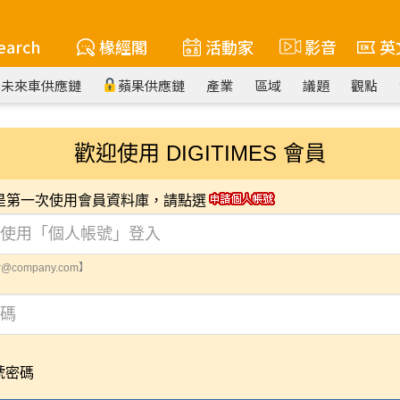
earch
椽經閣
活動家
影音
英
未來車供應鏈
蘋果供應鏈
產業
區域
議題
觀點
歡迎使用 DIGITIMES 會員
您是第一次使用會員資料庫，請點選
@company.com】
號密碼