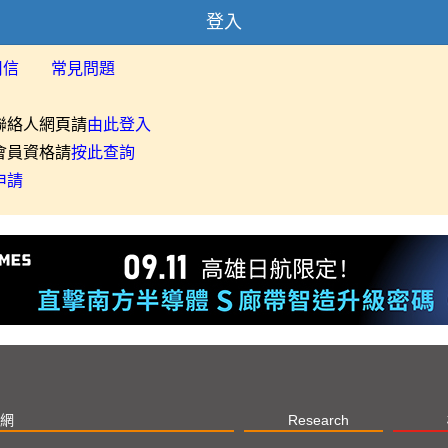
登入
用信
常見問題
聯絡人網頁請
由此登入
會員資格請
按此查詢
申請
網
Research