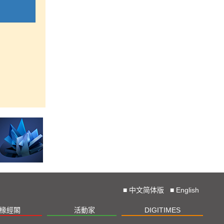
■
中文简体版
■
English
椽經閣
活動家
DIGITIMES