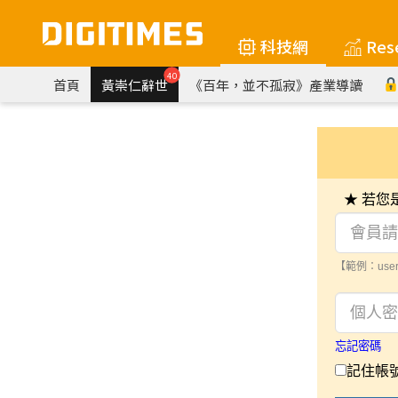
科技網
Res
40
首頁
黃崇仁辭世
《百年，並不孤寂》產業導讀
★ 若
【範例：user
忘記密碼
記住帳