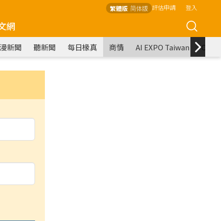
評估申請
登入
繁體版
简体版
文網
漫新聞
聽新聞
每日椽真
商情
AI EXPO Taiwan
COM