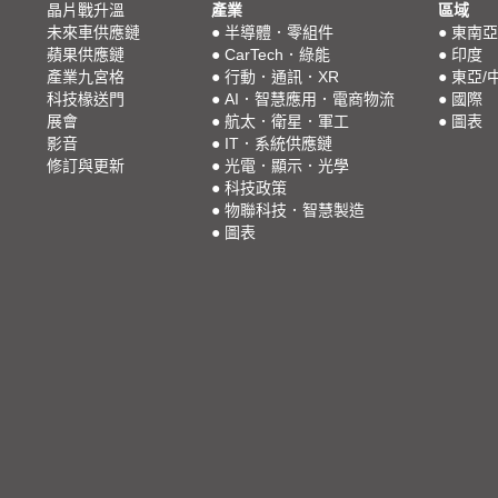
晶片戰升溫
產業
區域
未來車供應鏈
●
半導體．零組件
●
東南亞
蘋果供應鏈
●
CarTech．綠能
●
印度
產業九宮格
●
行動．通訊．XR
●
東亞/
科技椽送門
●
AI．智慧應用．電商物流
●
國際
展會
●
航太．衛星．軍工
●
圖表
影音
●
IT．系統供應鏈
修訂與更新
●
光電．顯示．光學
●
科技政策
●
物聯科技．智慧製造
●
圖表