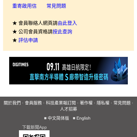
重寄啟用信
常見問題
★ 會員聯絡人網頁請
由此登入
★ 公司會員資格請
按此查詢
★
評估申請
關於我們
·
會員服務
·
科技產業報訂閱
·
著作權
·
隱私權
·
常見問題
·
人才招募
■
中文简体版
■
English
下載新聞App