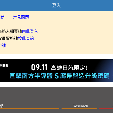
登入
用信
常見問題
聯絡人網頁請
由此登入
會員資格請
按此查詢
申請
網
Research