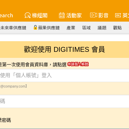
earch
椽經閣
活動家
影音
英
未來車供應鏈
蘋果供應鏈
產業
區域
議題
觀點
歡迎使用 DIGITIMES 會員
您是第一次使用會員資料庫，請點選
@company.com】
號密碼