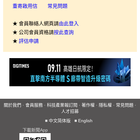
重寄啟用信
常見問題
★ 會員聯絡人網頁請
由此登入
★ 公司會員資格請
按此查詢
★
評估申請
關於我們
·
會員服務
·
科技產業報訂閱
·
著作權
·
隱私權
·
常見問題
·
人才招募
■
中文简体版
■
English
下載新聞App