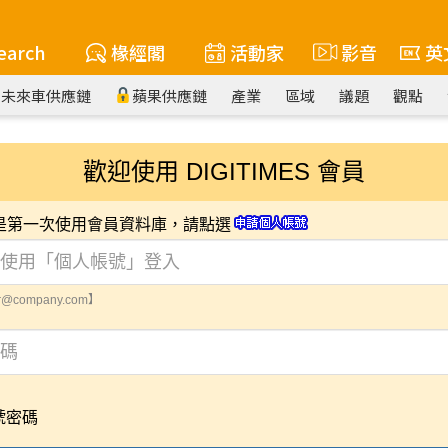
earch
椽經閣
活動家
影音
英
未來車供應鏈
蘋果供應鏈
產業
區域
議題
觀點
歡迎使用 DIGITIMES 會員
您是第一次使用會員資料庫，請點選
@company.com】
號密碼