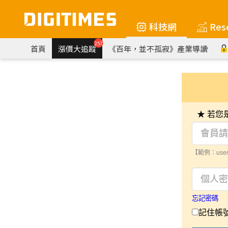
科技網
Res
257
首頁
漲價大追蹤
《百年，並不孤寂》產業導讀
★ 若
【範例：user
忘記密碼
記住帳