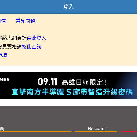
登入
用信
常見問題
聯絡人網頁請
由此登入
會員資格請
按此查詢
申請
網
Research