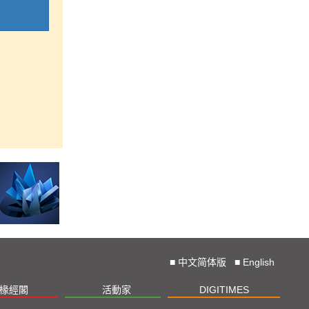
■
中文简体版
■
English
椽經閣
活動家
DIGITIMES