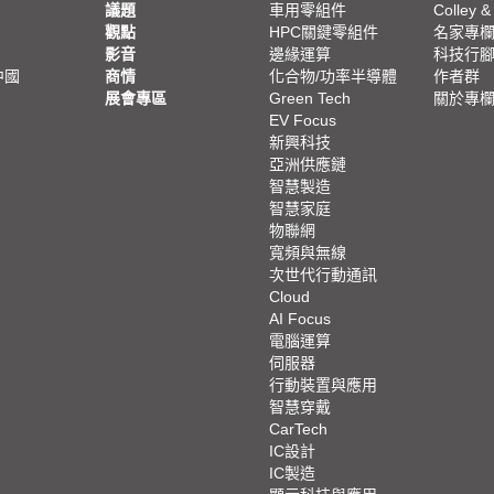
議題
車用零組件
Colley &
觀點
HPC關鍵零組件
名家專
影音
邊緣運算
科技行
中國
商情
化合物/功率半導體
作者群
展會專區
Green Tech
關於專
EV Focus
新興科技
亞洲供應鏈
智慧製造
智慧家庭
物聯網
寬頻與無線
次世代行動通訊
Cloud
AI Focus
電腦運算
伺服器
行動裝置與應用
智慧穿戴
CarTech
IC設計
IC製造