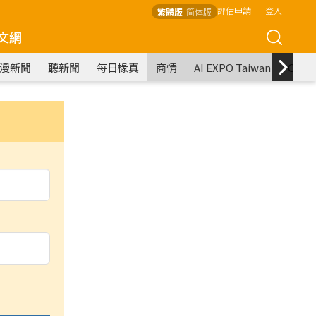
評估申請
登入
繁體版
简体版
文網
漫新聞
聽新聞
每日椽真
商情
AI EXPO Taiwan
COM