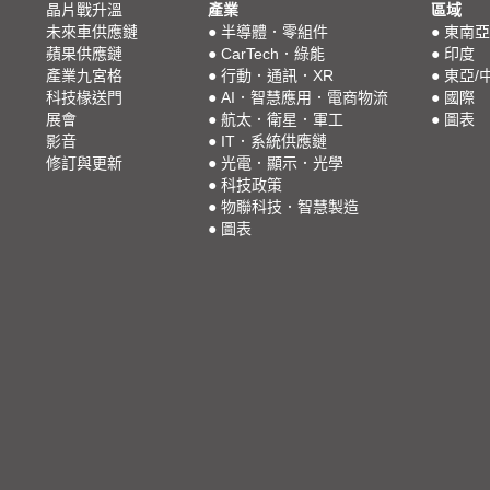
晶片戰升溫
產業
區域
未來車供應鏈
●
半導體．零組件
●
東南亞
蘋果供應鏈
●
CarTech．綠能
●
印度
產業九宮格
●
行動．通訊．XR
●
東亞/
科技椽送門
●
AI．智慧應用．電商物流
●
國際
展會
●
航太．衛星．軍工
●
圖表
影音
●
IT．系統供應鏈
修訂與更新
●
光電．顯示．光學
●
科技政策
●
物聯科技．智慧製造
●
圖表