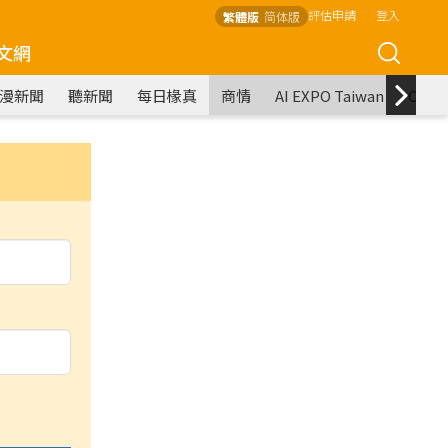
評估申請
登入
繁體版
简体版
文網
漫新聞
聽新聞
每日椽真
商情
AI EXPO Taiwan
COM