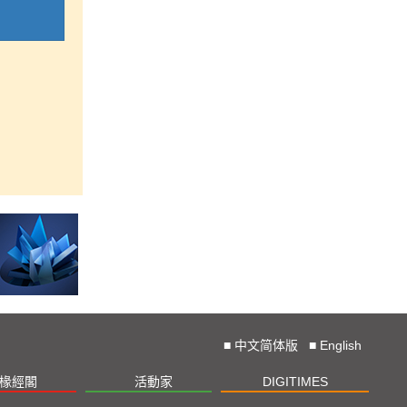
■
中文简体版
■
English
椽經閣
活動家
DIGITIMES