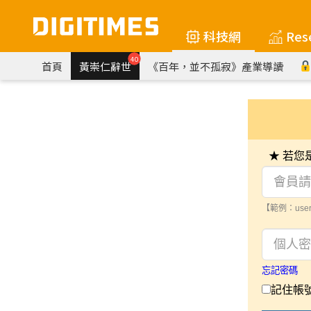
科技網
Res
40
首頁
黃崇仁辭世
《百年，並不孤寂》產業導讀
★ 若
【範例：user
忘記密碼
記住帳