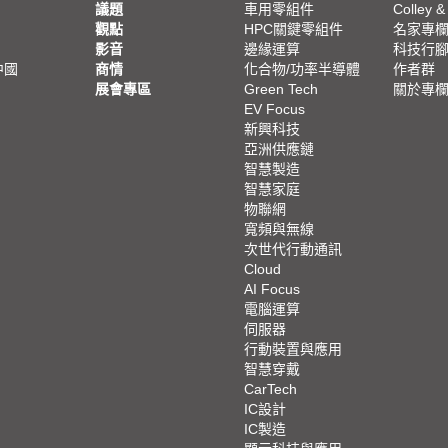
議題
車用零組件
Colley &
觀點
HPC關鍵零組件
名家專
影音
邊緣運算
科技行
中國
商情
化合物/功率半導體
作者群
展會專區
Green Tech
關於專
EV Focus
新興科技
亞洲供應鏈
智慧製造
智慧家庭
物聯網
寬頻與無線
次世代行動通訊
Cloud
AI Focus
電腦運算
伺服器
行動裝置與應用
智慧穿戴
CarTech
IC設計
IC製造