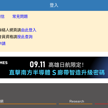
登入
用信
常見問題
聯絡人網頁請
由此登入
會員資格請
按此查詢
申請
網
Research