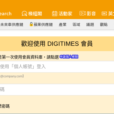
earch
椽經閣
活動家
影音
英
未來車供應鏈
蘋果供應鏈
產業
區域
議題
觀點
歡迎使用 DIGITIMES 會員
您是第一次使用會員資料庫，請點選
@company.com】
號密碼