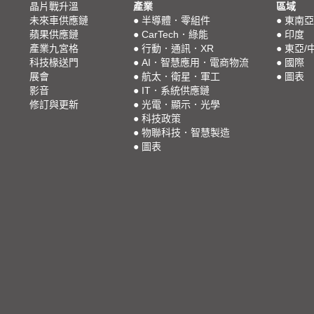
晶片戰升溫
產業
區域
未來車供應鏈
●
半導體．零組件
●
東南亞
蘋果供應鏈
●
CarTech．綠能
●
印度
產業九宮格
●
行動．通訊．XR
●
東亞/
科技椽送門
●
AI．智慧應用．電商物流
●
國際
展會
●
航太．衛星．軍工
●
圖表
影音
●
IT．系統供應鏈
修訂與更新
●
光電．顯示．光學
●
科技政策
●
物聯科技．智慧製造
●
圖表