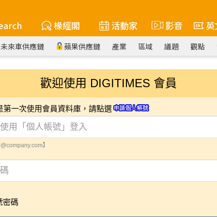
earch
椽經閣
活動家
影音
英
未來車供應鏈
蘋果供應鏈
產業
區域
議題
觀點
歡迎使用 DIGITIMES 會員
您是第一次使用會員資料庫，請點選
@company.com】
號密碼