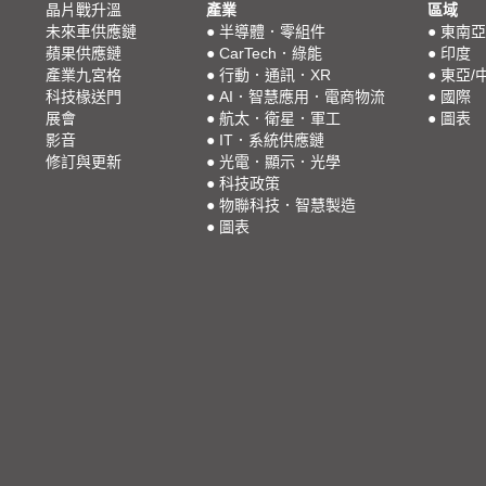
晶片戰升溫
產業
區域
未來車供應鏈
●
半導體．零組件
●
東南亞
蘋果供應鏈
●
CarTech．綠能
●
印度
產業九宮格
●
行動．通訊．XR
●
東亞/
科技椽送門
●
AI．智慧應用．電商物流
●
國際
展會
●
航太．衛星．軍工
●
圖表
影音
●
IT．系統供應鏈
修訂與更新
●
光電．顯示．光學
●
科技政策
●
物聯科技．智慧製造
●
圖表