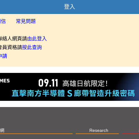
登入
用信
常見問題
聯絡人網頁請
由此登入
會員資格請
按此查詢
申請
網
Research