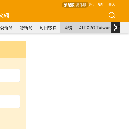
評估申請
登入
繁體版
简体版
文網
漫新聞
聽新聞
每日椽真
商情
AI EXPO Taiwan
COM