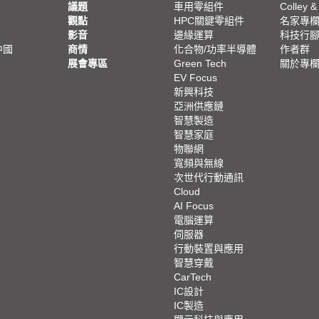
議題
車用零組件
Colley &
觀點
HPC關鍵零組件
名家專
影音
邊緣運算
科技行
中國
商情
化合物/功率半導體
作者群
展會專區
Green Tech
關於專
EV Focus
新興科技
亞洲供應鏈
智慧製造
智慧家庭
物聯網
寬頻與無線
次世代行動通訊
Cloud
AI Focus
電腦運算
伺服器
行動裝置與應用
智慧穿戴
CarTech
IC設計
IC製造