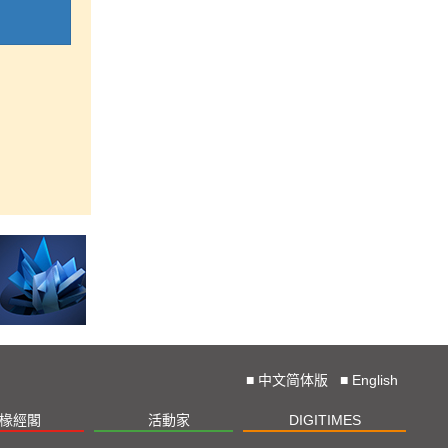
■
中文简体版
■
English
椽經閣
活動家
DIGITIMES