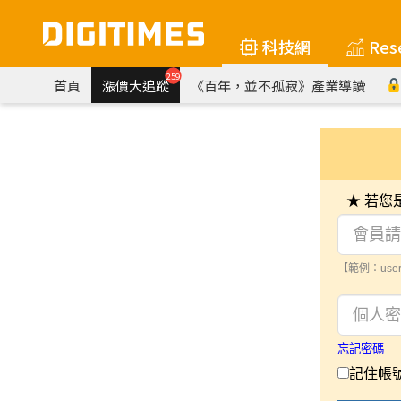
科技網
Res
259
首頁
漲價大追蹤
《百年，並不孤寂》產業導讀
★ 若
【範例：user
忘記密碼
記住帳