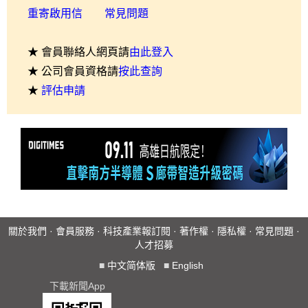
重寄啟用信
常見問題
★ 會員聯絡人網頁請
由此登入
★ 公司會員資格請
按此查詢
★
評估申請
關於我們
·
會員服務
·
科技產業報訂閱
·
著作權
·
隱私權
·
常見問題
·
人才招募
■
中文简体版
■
English
下載新聞App