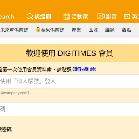
earch
椽經閣
活動家
影音
英
未來車供應鏈
蘋果供應鏈
產業
區域
議題
觀點
歡迎使用 DIGITIMES 會員
您是第一次使用會員資料庫，請點選
@company.com】
號密碼