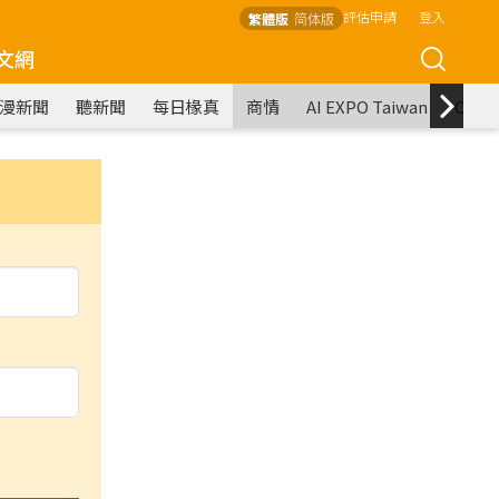
評估申請
登入
繁體版
简体版
文網
漫新聞
聽新聞
每日椽真
商情
AI EXPO Taiwan
COM