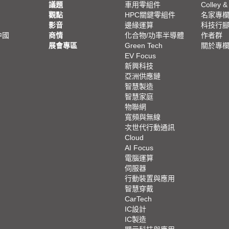
議題
車用零組件
Colley &
觀點
HPC關鍵零組件
名家專
影音
邊緣運算
科技行
中國
商情
化合物/功率半導體
作者群
展會專區
Green Tech
關於專
EV Focus
新興科技
亞洲供應鏈
智慧製造
智慧家庭
物聯網
寬頻與無線
次世代行動通訊
Cloud
AI Focus
電腦運算
伺服器
行動裝置與應用
智慧穿戴
CarTech
IC設計
IC製造