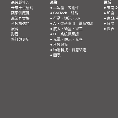
晶片戰升溫
產業
區域
未來車供應鏈
●
半導體．零組件
●
東南亞
蘋果供應鏈
●
CarTech．綠能
●
印度
產業九宮格
●
行動．通訊．XR
●
東亞/
科技椽送門
●
AI．智慧應用．電商物流
●
國際
展會
●
航太．衛星．軍工
●
圖表
影音
●
IT．系統供應鏈
修訂與更新
●
光電．顯示．光學
●
科技政策
●
物聯科技．智慧製造
●
圖表