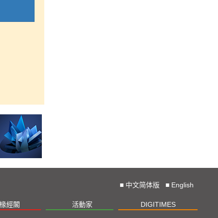
■
中文简体版
■
English
椽經閣
活動家
DIGITIMES