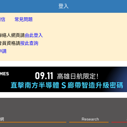
登入
用信
常見問題
聯絡人網頁請
由此登入
會員資格請
按此查詢
申請
網
Research