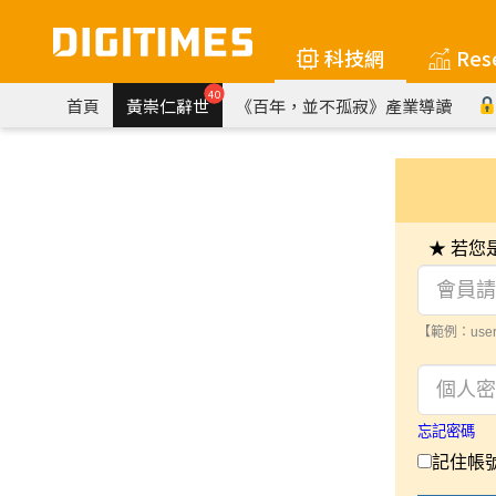
科技網
Res
40
首頁
黃崇仁辭世
《百年，並不孤寂》產業導讀
★ 若
【範例：user
忘記密碼
記住帳